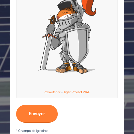
o2switch.fr
-
Tiger Protect WAF
* Champs obligatoires