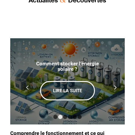
Actualités
Découvertes
Comment stocker l’énergie
solaire ?
LIRE LA SUITE
1
2
3
4
5
6
Comprendre le fonctionnement et ce qui