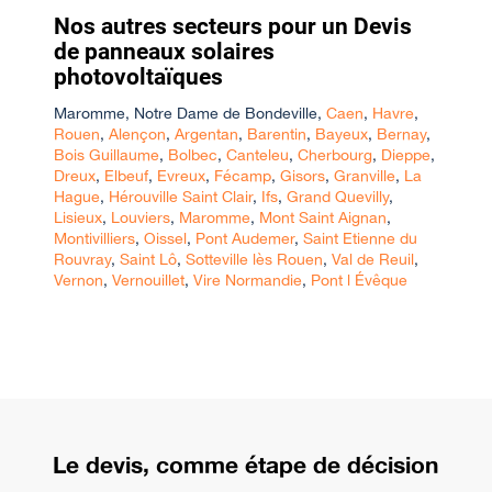
Nos autres secteurs pour un Devis
de panneaux solaires
photovoltaïques
Maromme
,
Notre Dame de Bondeville
,
Caen
,
Havre
,
Rouen
,
Alençon
,
Argentan
,
Barentin
,
Bayeux
,
Bernay
,
Bois Guillaume
,
Bolbec
,
Canteleu
,
Cherbourg
,
Dieppe
,
Dreux
,
Elbeuf
,
Evreux
,
Fécamp
,
Gisors
,
Granville
,
La
Hague
,
Hérouville Saint Clair
,
Ifs
,
Grand Quevilly
,
Lisieux
,
Louviers
,
Maromme
,
Mont Saint Aignan
,
Montivilliers
,
Oissel
,
Pont Audemer
,
Saint Etienne du
Rouvray
,
Saint Lô
,
Sotteville lès Rouen
,
Val de Reuil
,
Vernon
,
Vernouillet
,
Vire Normandie
,
Pont l Évêque
Le devis, comme étape de décision