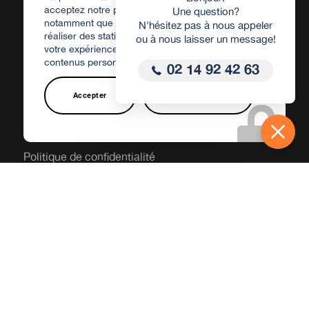
acceptez notre politique de confidentialité et
Une question?
notamment que des Cookies soient utilisés afin de
N'hésitez pas à nous appeler
réaliser des statistiques d'audience, d'améliorer
ou à
nous laisser un message
!
votre expérience d'utilisateur et de vous offrir des
contenus personnalisés
02 14 92 42 63
Accepter
Personnaliser
Voir aussi
Politique de confidentialité
Mentions légales
Contact
Couverture géographique
Toutes les prestations
© Copyright -
Sowat
- Site réalisé par
Winsiders