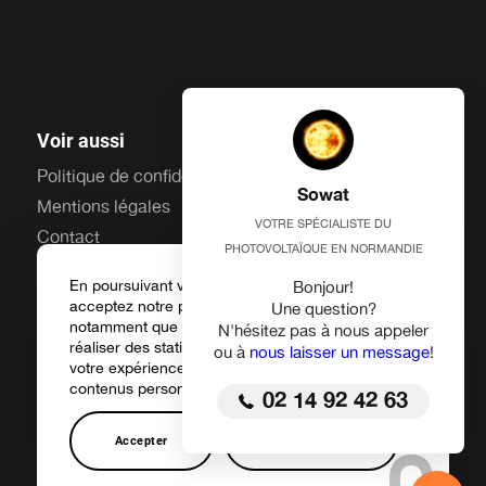
Voir aussi
Politique de confidentialité
Sowat
Mentions légales
VOTRE SPÉCIALISTE DU
Contact
PHOTOVOLTAÏQUE EN NORMANDIE
En poursuivant votre navigation sur ce site, vous
Bonjour!
acceptez notre politique de confidentialité et
Une question?
notamment que des Cookies soient utilisés afin de
N'hésitez pas à nous appeler
réaliser des statistiques d'audience, d'améliorer
ou à
nous laisser un message
!
votre expérience d'utilisateur et de vous offrir des
Couverture géographique
Toutes les prestations
contenus personnalisés
02 14 92 42 63
© Copyright -
Sowat
- Site réalisé par
Winsiders
Accepter
Personnaliser